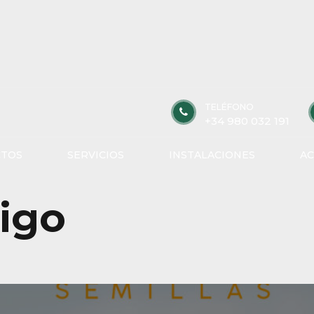
TELÉFONO
+34 980 032 191
TOS
SERVICIOS
INSTALACIONES
AC
rigo