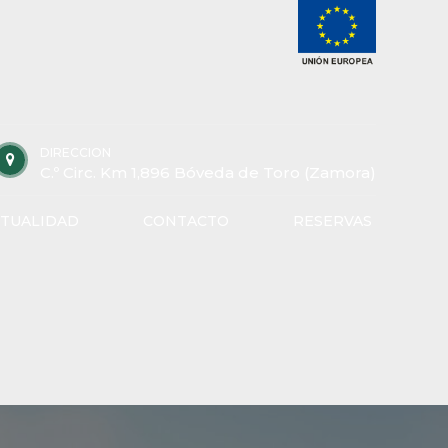
DIRECCION
C.º Circ. Km 1,896 Bóveda de Toro (Zamora)
TUALIDAD
CONTACTO
RESERVAS