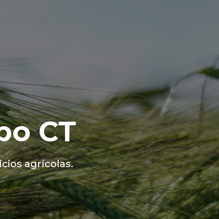
po CT
cios agrícolas.