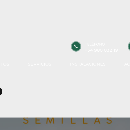
TELÉFONO
+34 980 032 191
TOS
SERVICIOS
INSTALACIONES
AC
o