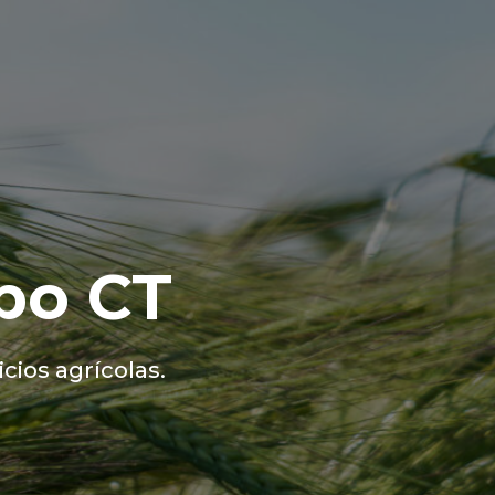
po CT
cios agrícolas.