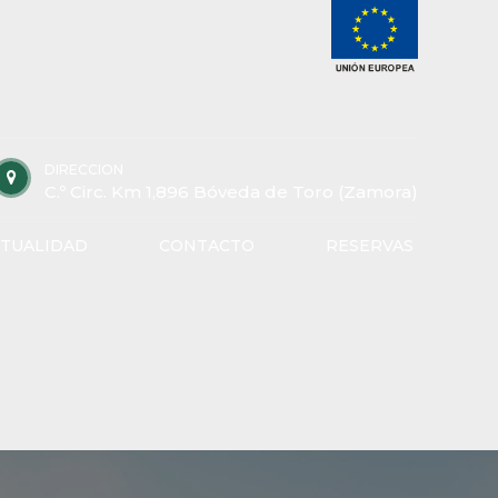
DIRECCION
C.º Circ. Km 1,896 Bóveda de Toro (Zamora)
TUALIDAD
CONTACTO
RESERVAS