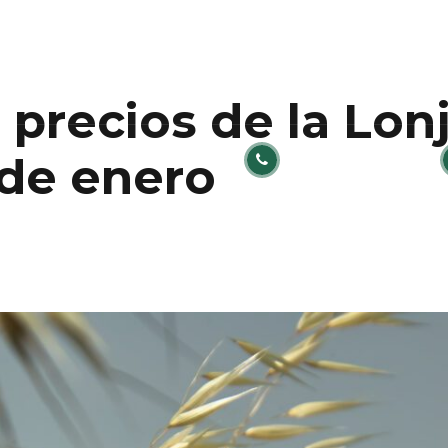
precios de la Lonj
TELÉFONO
 de enero
+34 980 032 191
TOS
SERVICIOS
INSTALACIONES
AC