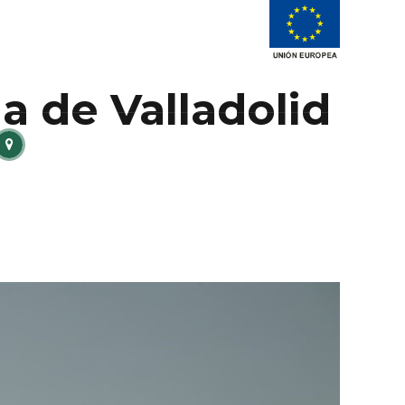
a de Valladolid
DIRECCION
C.º Circ. Km 1,896 Bóveda de Toro (Zamora)
TUALIDAD
CONTACTO
RESERVAS