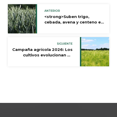
ANTERIOR
<strong>Suben trigo,
cebada, avena y centeno en
la Lonja de Valladolid y
Palencia tras varias
semanas de
estabilidad</strong>
SIGUIENTE
Campaña agrícola 2026: Los
cultivos evolucionan de
forma favorable, aunque
con desequilibrios
regionales