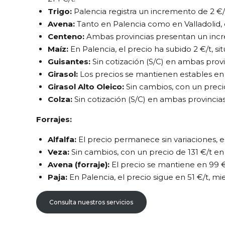
Trigo:
Palencia registra un incremento de 2 €/t,
Avena:
Tanto en Palencia como en Valladolid, 
Centeno:
Ambas provincias presentan un increm
Maíz:
En Palencia, el precio ha subido 2 €/t, si
Guisantes:
Sin cotización (S/C) en ambas provi
Girasol:
Los precios se mantienen estables en 
Girasol Alto Oleico:
Sin cambios, con un preci
Colza:
Sin cotización (S/C) en ambas provincias
Forrajes:
Alfalfa:
El precio permanece sin variaciones, e
Veza:
Sin cambios, con un precio de 131 €/t en
Avena (forraje):
El precio se mantiene en 99 €
Paja:
En Palencia, el precio sigue en 51 €/t, mi
Consulta nuestros servicios