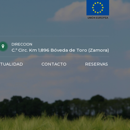
DIRECCION
C.º Circ. Km 1,896 Bóveda de Toro (Zamora)
TUALIDAD
CONTACTO
RESERVAS