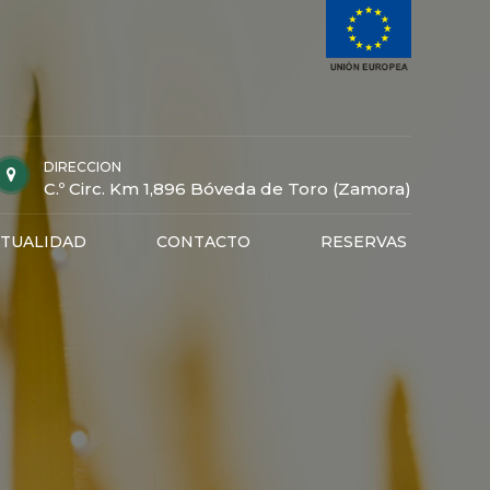
DIRECCION
C.º Circ. Km 1,896 Bóveda de Toro (Zamora)
TUALIDAD
CONTACTO
RESERVAS