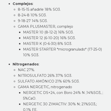
Complejos
:
8-15-15 añadirle 18% SO3.
8-24-8 10% SO3.
9-18-27 14% SO3.
GAMA PLUSMASTER, complejo
MASTER 10 (8-12-2) 16% SO3.
MASTER 12 (6-10-20) 16% SO3.
MASTER K (0-6-30) 8% SO3.
MASTER STARTER *microgranulado* (17-25-0)
10% SO3.
Nitrogenados
:
NAC 27%.
NITROSULFATO 26% 37% SO3.
SULFATO AMÓNICO 21% 60% SO3.
GAMA NERGETIC, nitrogenado
NERGETIC DS+24, con Boro 24% N ;14%SO3, ;
5%CaO.
NERGETIC 30 ZIMACTIV: 30% N; 21%SO3,;
0.1% FE.