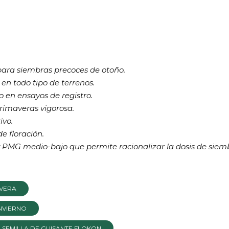
para siembras precoces de otoño.
d en todo
tipo de terrenos.
o en ensayos de registro.
rimaveras vigorosa.
ivo.
e floración.
y
PMG medio-bajo que permite racionalizar la
dosis de siem
AVERA
INVIERNO
SEMILLA DE GUISANTE FLOKON